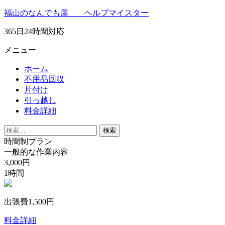
福山のなんでも屋 ヘルプマイスター
365日24時間対応
メニュー
ホーム
不用品回収
片付け
引っ越し
料金詳細
検
索:
時間制プラン
一般的な作業内容
3,000円
1時間
出張費1,500円
料金詳細